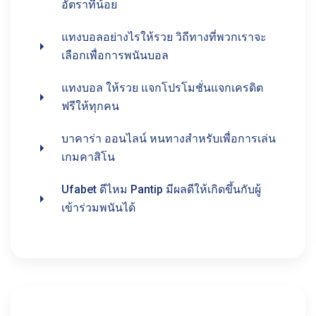
อัตราที่น้อย
แทงบอลอย่างไรให้รวย วิถีทางที่พวกเราจะ
เลือกเพื่อการพนันบอล
แทงบอล ให้รวย แจกโปรโมชั่นแจกเครดิต
ฟรีให้ทุกคน
บาคาร่า ออนไลน์ หนทางสำหรับเพื่อการเล่น
เกมคาสิโน
Ufabet ดีไหม Pantip มีผลดีให้เกิดขึ้นกับผู้
เข้าร่วมพนันได้