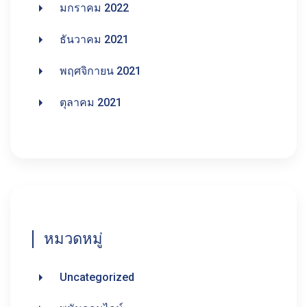
มกราคม 2022
ธันวาคม 2021
พฤศจิกายน 2021
ตุลาคม 2021
หมวดหมู่
Uncategorized