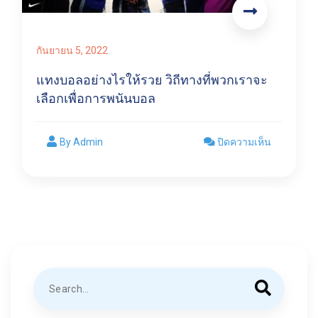
กันยายน 5, 2022
แทงบอลอย่างไรให้รวย วิถีทางที่พวกเราจะ
เลือกเพื่อการพนันบอล
บน
By Admin
ปิดความเห็น
ETราคา
แทง
บอล
อย่างไร
ให้
รวย
ยชน์
วิถี
บ
ทาง
Search
Sear
ที่
For:
พวก