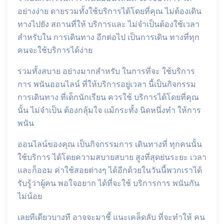
อย่างง่าย ดายรวมทั้งใช้บริการได้โดยที่คุณ ไม่ต้องเดิน
ทางไปยัง สถานที่ให้ บริการและ ไม่จำเป็นต้องใช้เวลา
สำหรับใน การเดินทาง อีกต่อไป เป็นการเดิน ทางที่ทุก
คนจะใช้บริการได้ง่าย
รวมทั้งสบาย อย่างมากสำหรับ ในการที่จะ ใช้บริการ
การ พนันออนไลน์ ที่ให้บริการอยู่เวลา นี้เป็นกิจกรรม
การเดินทาง ที่เด็กนักเรียน ควรใช้ บริการได้โดยที่คุณ
นั้น ไม่จำเป็น ต้องกลุ้มใจ แม้กระทั้ง นิดหนึ่งทำ ให้การ
พนัน
ออนไลน์ของคุณ เป็นกิจกรรมการ เดินทางที่ ทุกคนนั้น
ใช้บริการ ได้โดยความสบายสบาย สูงที่สุดย่นระยะ เวลา
และก็ออม ค่าใช้สอยต่างๆ ได้อีกด้วยในวันนี้พวกเราได้
รับรู้ว่าผู้คน พอใจอยาก ได้ที่จะใช้ บริการการ พนันกัน
ไม่น้อย
เลยทีเดียวบางที อาจจะมาชี้ แนะเคล็ดลับ ที่จะทำให้ คน