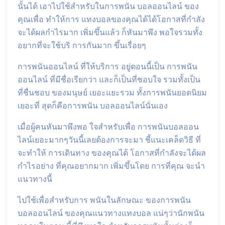
นั้นได้ เอาไปใช้สำหรับในการพนัน บอลออนไลน์ ของ
คุณเพื่อ ทำให้การ แทง​บอล​ของคุณได้ได้โอกาสที่กำลัง
จะได้ผลกำไรมาก เพิ่มขึ้นแล้ว ก็หันมาพึง พอใจรวมทั้ง
อยากที่จะใช้บริ การกันมาก ขึ้นเรื่อยๆ
การพนันออนไลน์ ที่ให้บริการ อยู่ตอนนี้เป็น การพนัน
ออนไลน์ ที่มีชื่อเรียกว่า และก็เป็นที่ชอบใจ รวมทั้งเป็น
ที่ชื่นชอบ ของมนุษย์ เยอะแยะรวม ทั้งการพนันยอดนิยม
เยอะที่ สุดก็คือการพนัน บอลออนไลน์นั่นเอง
เมื่อผู้คนหันมาพึงพอ ใจสำหรับเพื่อ การพนันบอลออน
ไลน์เยอะมากๆวันนี้เลยต้องการจะมา ชี้แนะเคล็ดวิธี ที่
จะทำให้ การเดินทาง ของคุณได้ โอกาสที่กำลังจะได้ผล
กำไรอย่าง ที่คุณอยากมาก เพิ่มขึ้นโดย การที่คุณ จะนำ
แนวทางนี้
ไปใช้เพื่อสำหรับการ พนันในลักษณะ ของการพนัน
บอลออนไลน์ ของคุณแนวทาง​แทง​บอล​ แน่ๆว่านักพนัน