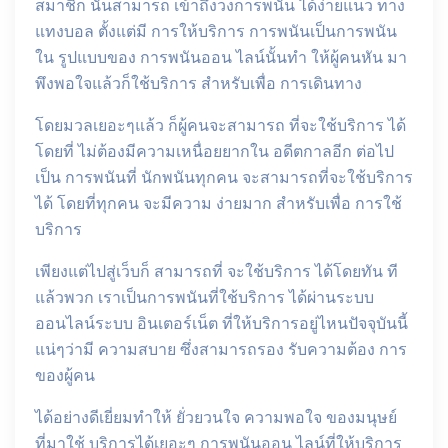
สมาชิก นั้นสามารถ เข้าถึงวงการพนัน ได้ง่ายแนว ทาง​
แทง​บอล​ ตั้งแต่มี การให้บริการ การพนันเป็นการพนัน
ใน รูปแบบของ การพนันออน ไลน์นั้นทำ ให้ผู้คนหัน มา
พึงพอใจแล้วก็ใช้บริการ สำหรับเพื่อ การเดินทาง
โดยมวลเยอะๆแล้ว ก็ผู้คนจะสามารถ ที่จะใช้บริการ ได้
โดยที่ ไม่ต้องมีความเหนื่อยยากใน อดีตกาลอีก ต่อไป
เป็น การพนันที่ นักพนันทุกคน จะสามารถที่จะใช้บริการ
ได้ โดยที่ทุกคน จะมีความ ง่ายมาก สำหรับเพื่อ การใช้
บริการ
เพียงแต่ไปสู่เว็บก็ สามารถที่ จะใช้บริการ ได้โดยทัน ที
แล้วพวก เราเป็นการพนันที่ใช้บริการ ได้ผ่านระบบ
ออนไลน์ระบบ อินเตอร์เน็ต ที่ให้บริการอยู่ไหนปัจจุบันนี้
แน่ๆว่ามี ความสบาย ซึ่งสามารถรอง รับความต้อง การ
ของ​ผู้คน
​ได้อย่างดีเยี่ยมทำให้ ยั่วยวนใจ ความพอใจ ของมนุษย์
ที่มาใช้ บริการได้เยอะๆ การพนันออน ไลน์ที่ให้บริการ