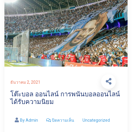
ธันวาคม 2, 2021
โต๊ะบอล ออนไลน์ การพนันบอลออนไลน์
ได้รับความนิยม
บน
By Admin
ปิดความเห็น
Uncategorized
โต๊ะ