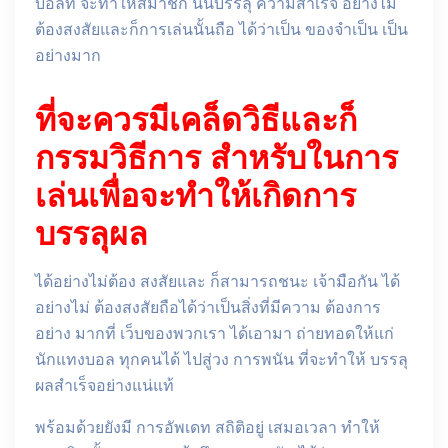
บอลที่ จะทำให้สมาชิก นั้นบรรลุ ความสำเร็จ อย่างไม่
ต้องสงสัยและก็การเล่นนั้นถือ ได้ว่าเป็น ของจำเป็น เป็น
อย่างมาก
ที่จะควรมีเคล็ดวิธีและก็
กรรมวิธีการ สำหรับในการ
เล่นเพื่อจะทำให้เกิดการ
บรรลุผล
ได้อย่างไม่ต้อง สงสัยและ ก็สามารถชนะ เจ้ามือกัน ได้
อย่างไม่ ต้องสงสัยถือได้ว่าเป็นสิ่งที่มีความ ต้องการ
อย่าง มากที่ เว็บของพวกเรา ได้เอามา ถ่ายทอดให้แก่
นักแทงบอล ทุกคนได้ ไปสู่วง การพนัน ที่จะทำให้ บรรลุ
ผลสำเร็จอย่างแน่แท้
พร้อมด้วยยังมี การอัพเดท สถิติอยู่ เสมอเวลา ทำให้