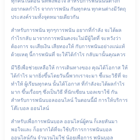
ทุกคนในตอน นี้ที่พึงพอใจ สำหรับการพนันนั้นต่างก็
อยากผลกำไร จากการพนัน กันทุกคน ทุกคนต่างมีวัตถุ
ประสงค์รวมทั้งจุดหมายเดียวกัน
สำหรับการพนัน ทุกๆการพนัน อยากที่กำลัง จะได้ผล
กำไรกลับ มาจากการพนันคงจะไม่มีผู้ใดที่ จะหวังว่า
ต้องการ จะเสียเงิน เสียทองให้ กับการพนันอย่างแน่แท้
ด้วยเหตุ นี้การพนันที่ จะให้ได้กำไร กลับมานั้นคุณควร
มีวิธีเพื่อช่วยเหลือให้ การเดินทางของ คุณได้โอกาส ให้
ได้กำไร มากยิ่งขึ้นโดยวันนี้พวกเราจะมา ชี้แนะวิธีที่ จะ
ทำให้ ผู้เรียนทุกคน นั้นได้โอกาส ที่กำลังจะได้ผลกำไร
มาก ขึ้นเรื่อยๆ ซึ่งเป็นวิธี ที่นักเซียน บอลเขาใช้ กัน
สำหรับการพนันบอลออนไลน์ ในตอนนี้มี การให้บริการ
โต๊ะบอล ออนไลน์
สำหรับเพื่อการพนันบอล ออนไลน์ผู้คน ก็เลยหันมา
พอใจและ ก็อยากได้ที่จะใช้บริการการพนันบอล
ออนไลน์กัน จำนวนไม่ใช่ น้อยเพื่อการ พนันบอล