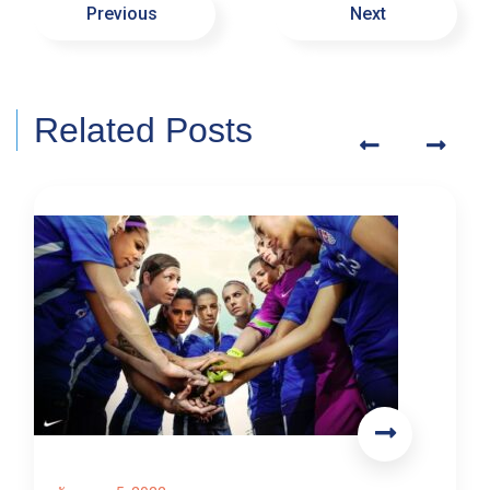
เมนู
Previous
Next
นำทาง
เรื่อง
Related Posts