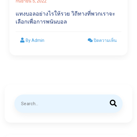
กันยายน 5, 2022
แทงบอลอย่างไรให้รวย วิถีทางที่พวกเราจะ
เลือกเพื่อการพนันบอล
บน
By Admin
ปิดความเห็น
ETราคา
แทง
บอล
อย่างไร
ให้
รวย
ยชน์
วิถี
บ
ทาง
Search
Sear
ที่
For:
พวก
เรา
จะ
รง
เลือก