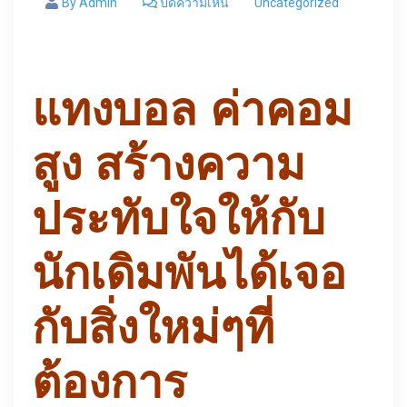
บน
By Admin
ปิดความเห็น
Uncategorized
แทง
บอล
ค่า
แทงบอล ค่าคอม
คอม
สูง
คุ้ม
สูง สร้างความ
ค่า
และ
ประทับใจให้กับ
คุ้ม
ราคา
นักเดิมพันได้เจอ
ใน
การ
ต่อ
กับสิ่งใหม่ๆที่
รอง
เดิม
ต้องการ
พัน