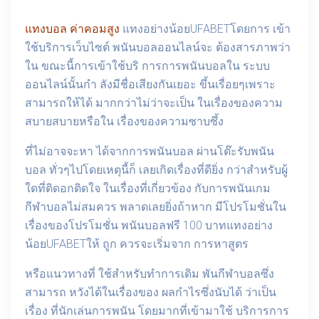
แทงบอล ค่าคอมสูง
แทงอย่างน้อยUFABETโดยการ เข้า
ใช้บริการเว็บไซต์ พนันบอลออนไลน์จะ ต้องสารภาพว่า
ใน ขณะนี้การเข้าใช้บริ การการพนันบอลใน ระบบ
ออนไลน์นั้นกำ ลังมีชื่อเสียงกันเยอะ ขึ้นเรื่อยๆเพราะ
สามารถให้ได้ มากกว่าไม่ว่าจะเป็น ในเรื่องของความ
สบายสบายหรือใน เรื่องของความซาบซึ้ง
ที่ไม่อาจจะหา ได้จากการพนันบอล ผ่านโต๊ะรับพนัน
บอล ทั่วๆไปโดยเหตุนี้ก็ เลยเกิดเรื่องที่ดียิ่ง กว่าสำหรับผู้
ใดที่ติดอกติดใจ ในเรื่องที่เกี่ยวข้อง กับการพนันเกม
กีฬาบอลไม่สมควร พลาดเลยยิ่งถ้าหาก มีโปรโมชั่นใน
เรื่องของโปรโมชั่น พนันบอลฟรี 100 บาทแทงอย่าง
น้อยUFABETให้ ถูก ควรจะเริ่มจาก การหาสูตร
หรือแนวทางที่ ใช้สำหรับทำการเดิม พันกีฬาบอลซึ่ง
สามารถ หวังได้ในเรื่องของ ผลกำไรซึ่งนับได้ ว่าเป็น
เรื่อง ที่นักเล่นการพนัน โดยมากที่เข้ามาใช้ บริการการ