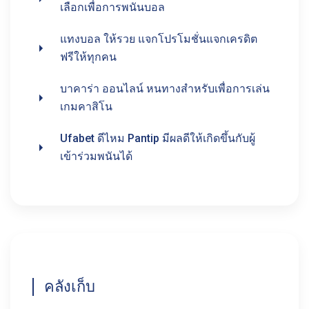
เลือกเพื่อการพนันบอล
แทงบอล ให้รวย แจกโปรโมชั่นแจกเครดิต
ฟรีให้ทุกคน
บาคาร่า ออนไลน์ หนทางสำหรับเพื่อการเล่น
เกมคาสิโน
Ufabet ดีไหม Pantip มีผลดีให้เกิดขึ้นกับผู้
เข้าร่วมพนันได้
คลังเก็บ