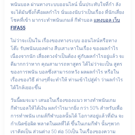
พนันบอล ผ่านทางระบบออนไลน์ นั้นประทับใจที่กำ ลัง
จะได้มันซึ่งก็คือผลกำไร นั่นเองนับว่าเป็นเรื่อง ที่นักเสี่ยง
โชคที่เข้า มากระทำพนันเกมส์ กีฬาบอล
แทงบอล เว็บ
FIFA55
ไม่ว่าจะเป็นใน เรื่องของทางระบบ ออนไลน์หรือทาง
โต๊ะ รับพนันบอลต่าง สืบเสาะหาในเรื่อง ของผลกำไร
เนื่องจากนัก เสี่ยงดวงจำเป็นต้อง คู่กับผลกำไรอยู่แล้ว จะ
ดีมากกว่าหาก คุณสามารถหาสูตร ได้ไม่ว่าจะเป็น สูตร
ของการพนัน บอลซึ่งสามารถหวัง ผลผลกำไร หรือใน
เรื่องของวิธี ต่างๆที่จะทำให้ ท่านเข้าไปสู่คำ ว่าผลกำไร
ได้ใกล้เยอะขึ้น
วันนี้ผมจะมา เสนอในเรื่องของแนว ทางทำพนันเกม
กีฬาบอลให้ได้เงิน ผลกำไรมากยิ่ง กว่า 50% สำหรับเพื่อ
การทำพนัน เกมส์กีฬาบอลนั้นได้ โอกาสอยู่แล้วที่มัน จะ
กำเนิดข้อผิด พลาดในผลที่ได้ ขึ้นในเกมกีฬา นั้นๆพวก
เราคิดเป็น ส่วนต่าง 50 ต่อ 50เป็น ในเรื่องของความ