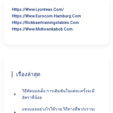
เพื่อ
Https://www.lyonteas.com/
การ
Https://www.eurocom-Hamburg.com
พนัน
Https://rickbaertrainingstables.com
บอล
Https://www.midtownkabob.com
เรื่องล่าสุด
วิธีคัดบอลเต็ง การเดิมพันในแต่ละครั้งจะมี
อัตราที่น้อย
แทงบอลอย่างไรให้รวย วิถีทางที่พวกเราจะ