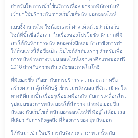
สำหรับใน การเข้าใช้บริการเนื่อง มาจากมีนักพนันที่
เข้ามาใช้บริการกับ ทางเว็บไซต์พนัน บอลออนไลน์
แบบงี้จำนวนไม่ ใช่น้อยและก็ต่าง เห็นด้วยว่าเป็นเว็บ
ไซต์ที่ขึ้นชื่อลือนาม ในเรื่องของโปรโมชั่น ดีๆมากที่มี
มา ให้กับนักการพนัน ตลอดทั้งปีก็เลย นำมาซึ่งการทำ
ให้เว็บแห่งนี้ลือชื่อเป็น เว็บไซต์ลำดับแรกๆ สำหรับเพื่อ
การพนันผ่านทางระบบ ออนไลน์แจกเครดิตแทงบอลฟรี
2018 สำหรับความทัน สมัยของเทคโนโลยี
ที่มีเยอะขึ้น เรื่อยๆ กับการบริการ ความสะดวก หรือ
สร้างความ คุ้มให้กับผู้ เข้าร่วมพนันบอล ที่จัดว่ามี ผลใน
ทางที่ดีมากขึ้น เรื่อยๆเรื่อยเหมือนกัน กับการเคลื่อนไหว
รูปแบบของการพนัน บอลให้มีความ นำสมัยเยอะขึ้น
นั่นเอง กับเว็บไซต์ พนันบอลออนไลน์ที่ มีอยู่ไม่น้อย เลย
ทีเดียว กับการดึงดูดสิ่ง ที่ต้องการของ ผู้พนันบอล
ให้หันมาเข้า ใช้บริการกับจังหวะ ต่างๆพวกนั้น กับ