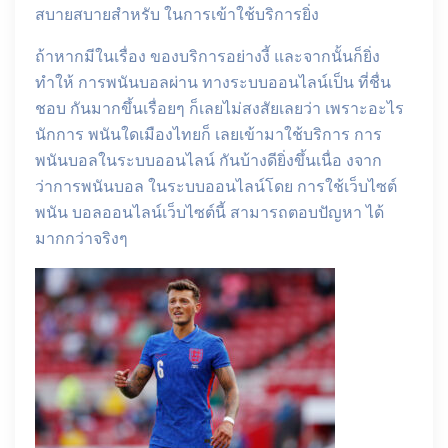
สบายสบายสำหรับ ในการเข้าใช้บริการยิ่ง
ถ้าหากมีในเรื่อง ของบริการอย่างงี้ และจากนั้นก็ยิ่ง
ทำให้ การพนันบอลผ่าน ทางระบบออนไลน์เป็น ที่ชื่น
ชอบ กันมากขึ้นเรื่อยๆ ก็เลยไม่สงสัยเลยว่า เพราะอะไร
นักการ พนันใดเมืองไทยก็ เลยเข้ามาใช้บริการ การ
พนันบอลในระบบออนไลน์ กันบ้างดียิ่งขึ้นเนื่อ งจาก
ว่าการพนันบอล ในระบบออนไลน์โดย การใช้เว็บไซต์
พนัน บอลออนไลน์เว็บไซต์นี้ สามารถตอบปัญหา ได้
มากกว่าจริงๆ