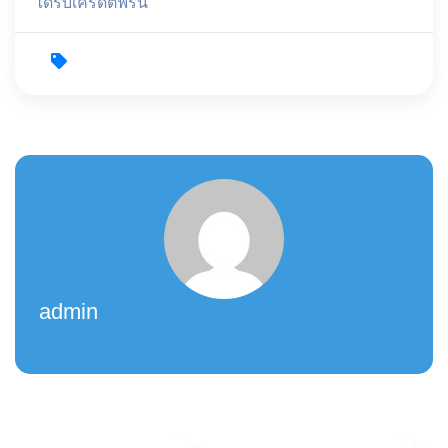
ได้รับเครดิตฟรีนี้
admin