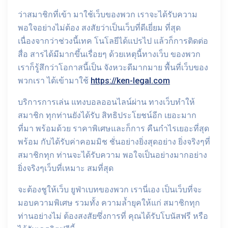
ว่าสมาชิกที่เข้า มาใช้เว็บของพวก เราจะได้รับความ
พอใจอย่างไม่ต้อง สงสัยว่าเป็นเว็บที่ดีเยี่ยม ที่สุด
เนื่องจากว่าช่วงนี้เทค โนโลยีได้แปรไป แล้วก็การติดต่อ
สื่อ สารได้มีมากขึ้นเรื่อยๆ ด้วยเหตุนี้ทางเว็บ ของพวก
เราก็รู้สึกว่าโอกาสนี้เป็น จังหวะดีมากมาย พื้นที่เว็บของ
พวกเรา ได้เข้ามาใช้
https://ken-legal.com
บริการการเล่น แทงบอลออนไลน์ผ่าน ทางเว็บทำให้
สมาชิก ทุกท่านยังได้รับ สิทธิประโยชน์อีก เยอะมาก
ที่มา พร้อมด้วย ราคาพิเศษและก็การ คืนกำไรเยอะที่สุด
พร้อม กับได้รับค่าคอมมิช ชั่นอย่างยิ่งสุดอย่าง ยิ่งจริงๆที่
สมาชิกทุก ท่านจะได้รับความ พอใจเป็นอย่างมากอย่าง
ยิ่งจริงๆเว็บที่เหมาะ สมที่สุด
จะต้องชูให้เว็บ ยูฟ่าเบทของพวก เรานี่เอง เป็นเว็บที่จะ
มอบความพิเศษ รวมทั้ง ความล้ำยุคให้แก่ สมาชิกทุก
ท่านอย่างไม่ ต้องสงสัยซึ่งการที่ คุณได้รับโบนัสฟรี หรือ