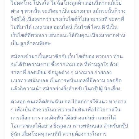
ไม่คดโกง โปร่งใส ไม่ฉ้อโกงลูกค้า ตอนนี้หากแม้เว็บ
ต่าง ๆ พวกนั้น จะเกิดมาเป็น อย่างมาก แม้กระนั้นก็วาง
ใจมิได้ เนื่องจากว่า บางเว็บไซต์ก็ไม่สามารถที่ จะหาที่
ไปที่มาได้ แทง บอล ออนไลน์ เว็บไซต์ ไหน ดี นีเป็น
เว็บไซต์ที่พวกเรา เสนอแนะให้กับคุณ เนื่องมาจากท่าน
เป็น ลูกค้าคนพิเศษ
สมัครเข้ามาเป็นสมาชิกกับเว็บ ไซต์ของ พวกเรา ท่าน
จะได้รับความซาบ ซึ้งจากเกมบอล ที่ท่านถูกใจ ด้วย
ราคาที่ ยอดเยี่ยม ข้อมูลต่าง ๆ มากมาย ก่ายกอง
แนวทางพนันบอล เป็นการพนันบอลที่มีความ ยอดฮิต
แล้วก็ความนำ สมัยอย่างยิ่งสำหรับ ในกรุ๊ปผู้ นักเสี่ยง
ดวงทุก คนเคล็ดลับพนันบอล ได้แก่การใช้แนว ทางต่าง
ๆ เพื่อเป็น ตัวช่วยในการวางเดิมพัน เพื่อได้โอกาสใน
การเลือก การวางเดิมพัน ได้อย่างแม่นยำ และก็ได้
โอกาสชนะได้อย่าง ยิ่งสุดแนวทางพนันบอล สำหรับกรุ๊ป
ผู้นัก เสี่ยงโชคทุกคนที่มี ความต้องการในการ