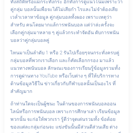
ทั้งสถิติหรือแม้กระทั้งกระ อีกทั้งการดูแนวโน้มเพราะว่า
คู่กลุ่ม บอลนั้นเพื่อจะได้ไม่เสียกำ ไรและไม่จำต้องเสีย
เวล่ำเวลาหาข้อมูล คู่กลุ่มบอลทั้งผอง เพราะเหตุว่า
สำหรับ คนโดยมากแล้การพนันบอล แต่ว่าล่ะครั้งจะ
เลือกคู่กลุ่มมาหลาย ๆ คู่แล้วกระทำจัดอัน ดับการพนัน
บอลว่าคู่กลุ่มบอลคู่
ไหนมาเป็นลำดับ 1 หรือ 2 รันไปเรื่อยๆจนกระทั่งครบคู่
กลุ่มบอลที่พวกเราเลือก และก็คัดเลือกกรอง มาแล้ว
แนวทางพนันบอล ลักษณะของการเรียนรู้ข้อมูลรวมทั้ง
การดูผ่านทาง YouTube หรือเว็บต่าง ๆ ที่ให้บริการทาง
ด้านข้อมูลวิธีใน ข่าวเกี่ยวกับกีฬาบอลนั้นเป็นอะไร ที่
สำคัญมาก
ถ้าท่านใดจะเป็นผู้ชนะ ในด้านของการพนันบอลออน
ไลน์หรือการพนันบอล เพราะการศึกษาเล่า เรียนข้อมูล
พวกนั้น จะก่อให้พวกเรา รู้ดีว่าจุดเด่นรวมทั้ง ข้อด้อย
ของแต่ละกลุ่มก่อนจะ แข่งขันนั้นมีส่วนดีส่วนเสีย ต่าง