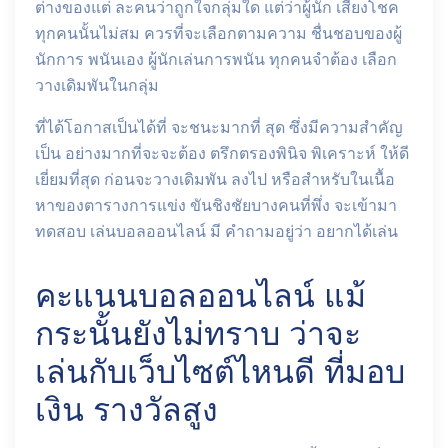
ต่างของแต่ ละคนว่าถูกใจกลุ่มใด แต่ว่าผู้นัก เสี่ยงโชค
ทุกคนนั้นไม่สม ควรที่จะเลือกตามความ ชื่นชอบของผู้
นักการ พนันเอง ผู้นักเล่นการพนัน ทุกคนจำต้อง เลือก
วางเดิมพันในกลุ่ม
ที่ได้โอกาสเป็นได้ที่ จะชนะมากที่ สุด ซึ่งมีความสำคัญ
เป็น อย่างมากที่จะจะต้อง ตรึกตรองพินิจ พิเคราะห์ ให้ดี
เยี่ยมที่สุด ก่อนจะวางเดิมพัน ลงไป หรือสำหรับในเนื้อ
หาของตารางการแข่ง ขันชิงชัยบางคนที่พึ่ง จะเข้ามา
ทดสอบ เล่นบอลออนไลน์ มี คำถามอยู่ว่า อยากได้เล่น
คะแนนบอลออนไลน์ แม้
กระนั้นยังไม่ทราบ ว่าจะ
เล่นกับเว็บไซต์ไหนดี ที่มอบ
เงิน รางวัลสูง