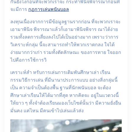
กันยังไงก่อนที่จะพวกเราจะ กระทำพินิจพิจารณาก่อนที่
จะมีการ
กฏการเล่นพนันบอล
ลงทุนเนื่องจากการมีข้อมูลฐานรากก่อน ที่จะพวกเราจะ
เอามาพินิจ พิจารณาแล้วก็เอามาพินิจพิจาร ณาได้ง่าย
รวมทั้งลดการเสี่ยงลงไปได้เป็นอย่างมาก เพราะว่าการ
วิเคราะห์กลุ่ม นี้จะสามารถทำให้พวกเราตกลง ใจได้
ง่ายมากกว่าเก่า รวมทั้งตัดลักษณะ ของการทาย ใจออก
ไปคือการใช้การวิ
เคราะห์สำ หรับการเล่นการเดิมพันศึกษาเล่า เรียน
กรรมวิธีการเล่น ที่มีนานาประการแบบ อย่างสิ่งกลุ่มนี้
เป็น ความจำเป็นต้องพื้น ฐานที่นักพนันบอล จะต้อง
ศึกษาเล่าเรียนให้ได้มากที่สุด หากคิดจะ อยู่ในแวดวงนี้
ให้ยาว ๆ ทั้งจำต้องเรียนมองเว็บไซต์นั้นว่า มีความยั่งยืน
มั่นคง แค่ไหน มีคนเข้าไปเล่นแล้วส่ง