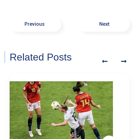
เมนู
Previous
Next
นำทาง
เรื่อง
Related Posts