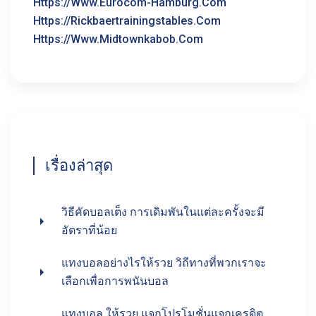
Https://www.eurocom-Hamburg.com
พนัน
Https://rickbaertrainingstables.com
บอล
Https://www.midtownkabob.com
เรื่องล่าสุด
วิธีคัดบอลเต็ง การเดิมพันในแต่ละครั้งจะมี
อัตราที่น้อย
แทงบอลอย่างไรให้รวย วิถีทางที่พวกเราจะ
เลือกเพื่อการพนันบอล
แทงบอล ให้รวย แจกโปรโมชั่นแจกเครดิต