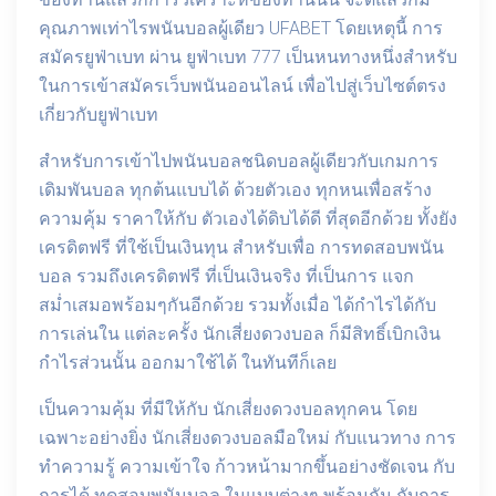
คุณภาพเท่าไรพนันบอลผู้เดียว UFABET โดยเหตุนี้ การ
สมัครยูฟ่าเบท ผ่าน ยูฟ่าเบท 777 เป็นหนทางหนึ่งสำหรับ
ในการเข้าสมัครเว็บพนันออนไลน์ เพื่อไปสู่เว็บไซต์ตรง
เกี่ยวกับยูฟ่าเบท
สำหรับการเข้าไปพนันบอลชนิดบอลผู้เดียว
กับเกมการ
เดิมพันบอล ทุกต้นแบบได้ ด้วยตัวเอง ทุกหนเพื่อสร้าง
ความคุ้ม ราคาให้กับ ตัวเองได้ดิบได้ดี ที่สุดอีกด้วย ทั้งยัง
เครดิตฟรี ที่ใช้เป็นเงินทุน สำหรับเพื่อ การทดสอบพนัน
บอล รวมถึงเครดิตฟรี ที่เป็นเงินจริง ที่เป็นการ แจก
สม่ำเสมอพร้อมๆกันอีกด้วย รวมทั้งเมื่อ ได้กำไรได้กับ
การเล่นใน แต่ละครั้ง นักเสี่ยงดวงบอล ก็มีสิทธิ์เบิกเงิน
กำไรส่วนนั้น ออกมาใช้ได้ ในทันทีก็เลย
เป็นความคุ้ม ที่มีให้กับ นักเสี่ยงดวงบอลทุกคน โดย
เฉพาะอย่างยิ่ง นักเสี่ยงดวงบอลมือใหม่ กับแนวทาง การ
ทำความรู้ ความเข้าใจ ก้าวหน้ามากขึ้นอย่างชัดเจน กับ
การได้ ทดสอบพนันบอล ในแบบต่างๆ พร้อมกัน กับการ