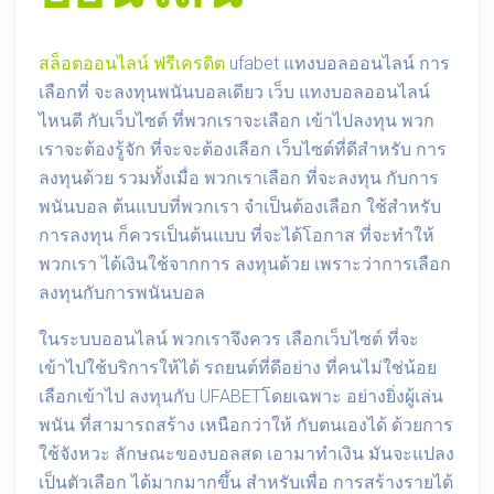
สล็อตออนไลน์ ฟรีเครดิต
ufabet แทงบอลออนไลน์ การ
เลือกที่ จะลงทุนพนันบอลเดียว เว็บ แทงบอลออนไลน์
ไหนดี กับเว็บไซต์ ที่พวกเราจะเลือก เข้าไปลงทุน พวก
เราจะต้องรู้จัก ที่จะจะต้องเลือก เว็บไซต์ที่ดีสำหรับ การ
ลงทุนด้วย รวมทั้งเมื่อ พวกเราเลือก ที่จะลงทุน กับการ
พนันบอล ต้นแบบที่พวกเรา จำเป็นต้องเลือก ใช้สำหรับ
การลงทุน ก็ควรเป็นต้นแบบ ที่จะได้โอกาส ที่จะทำให้
พวกเรา ได้เงินใช้จากการ ลงทุนด้วย เพราะว่าการเลือก
ลงทุนกับการพนันบอล
ในระบบออนไลน์ พวกเราจึงควร เลือกเว็บไซต์ ที่จะ
เข้าไปใช้บริการให้ได้ รถยนต์ที่ดีอย่าง ที่คนไม่ใช่น้อย
เลือกเข้าไป ลงทุนกับ UFABETโดยเฉพาะ อย่างยิ่งผู้เล่น
พนัน ที่สามารถสร้าง เหนือกว่าให้ กับตนเองได้ ด้วยการ
ใช้จังหวะ ลักษณะของบอลสด เอามาทำเงิน มันจะแปลง
เป็นตัวเลือก ได้มากมากขึ้น สำหรับเพื่อ การสร้างรายได้