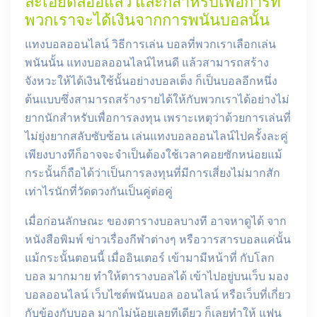
ละเอียดลออแล้ว และก็สำหรับเพื่อการที่
พวกเราจะได้เงินจากการพนันบอลนั้น
แทงบอลออนไลน์ วิธีการเล่น บอลที่พวกเราเลือกเล่น
พนันนั้น แทงบอลออนไลน์ไหนดี แล้วสามารถสร้าง
จังหวะให้ได้เงินใช้นั้นอย่างบอลเต็ง ก็เป็นบอลอีกหนึ่ง
ต้นแบบซึ่งสามารถสร้างรายได้ให้กับพวกเราได้อย่างไม่
ยากนักสำหรับเพื่อการลงทุน เพราะเหตุว่าด้วยการเล่นที่
ไม่ยุ่งยากสลับซับซ้อน เล่นแทงบอลออนไลน์ไปครั้งละคู่
เพียงบางทีก็อาจจะจำเป็นต้องใช้เวลาคอยซักหน่อยแม้
กระนั้นก็ถือได้ว่าเป็นการลงทุนที่มีการเสี่ยงไม่มากสัก
เท่าไรนักที่วัดดวงกันเป็นคู่ต่อคู่
เมื่อก่อนลักษณะ ของตารางบอลบางที อาจหาดูได้ จาก
หนังสือพิมพ์ ข่าวเรื่องกีฬาต่างๆ หรือวารสารบอลแค่นั้น
แม้กระนั้นตอนนี้ เมื่ออินเตอร์ เข้ามามีหน้าที่ กับโลก
บอล มากมาย ทำให้ตารางบอลได้ เข้าไปอยู่บนเว็บ มอง
บอลออนไลน์ เว็บไซต์พนันบอล ออนไลน์ หรือเว็บที่เกี่ยว
กับข้องกับบอล มากไม่น้อยเลยทีเดียว ก็เลยทำให้ แฟน