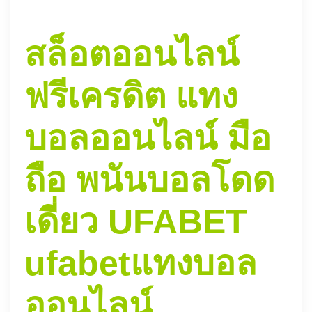
ออนไลน์
ฟรี
สล็อตออนไลน์
เครดิต
จะ
ต้อง
ฟรีเครดิต แทง
เลือก
เว็บไซต์
บอลออนไลน์ มือ
ที่
ดี
ถือ พนันบอลโดด
สำหรับ
การ
ลงทุน
เดี่ยว UFABET
ufabetแทงบอล
ออนไลน์