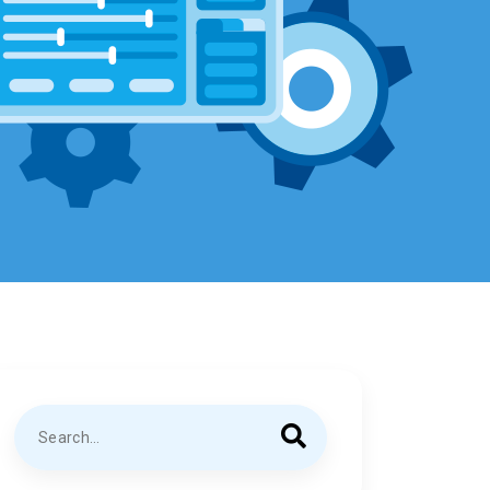
Search
Search
For: