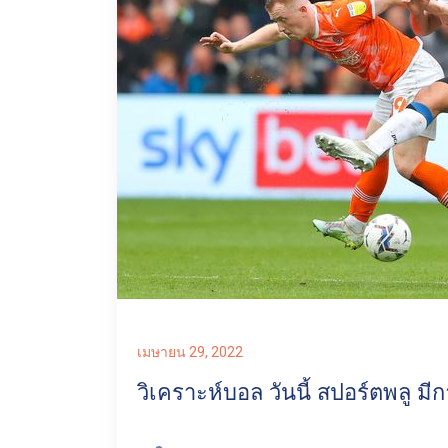
เมษายน 29, 2022
วิเคราะห์บอล วันนี้ สปอร์ตพลู