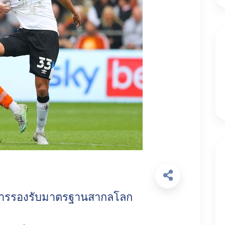
 มีการรองรับมาตรฐานสากลโลก