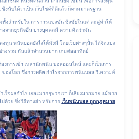
่มอีกชนิด หนึ่งที่คนส่วน มากนิยมใช้มัน เพื่อการลงทุน
ึ่งนับได้ว่าเป็น เว็บไซต์ที่ดีแล้ว ก็ตามมาตรฐาน
วมทั้งสำหรับใน การการแข่งขัน ชิงชัยในแต่ ละคู่ทำให้
่างจากธุรกิจอื่น บางบุคคลมี ความคิดว่ามัน
งทุน พนันบอลยังไงให้มั่งมี โดยเว็บต่างๆนั้น ได้จัดแบ่ง
ย่างรวม กันแล้วจำนวนมาก เกมต่ออาทิตย์
ที่ต้องการเข้า เหล่านักพนัน บอลออนไลน์ และก็เป็นการ
ุม ของโลก ซึ่งการผลิต กำไรจากการพนันบอล วิเคราะห์
 สำเร็จผลกำไร เยอะมากๆพวกเรา ก็เสี่ยงมากมาย แม้พวก
ไปด้วย ซึ่งวิถีทางสำ หรับการ
เว็บพนันบอล ถูกกฎหมาย