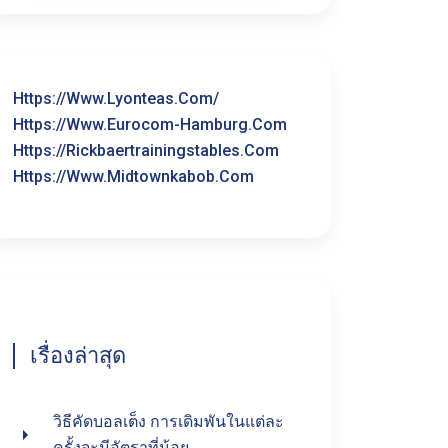
Https://www.lyonteas.com/
Https://www.eurocom-Hamburg.com
Https://rickbaertrainingstables.com
Https://www.midtownkabob.com
เรื่องล่าสุด
วิธีคัดบอลเต็ง การเดิมพันในแต่ละ
ครั้งจะมีอัตราที่น้อย