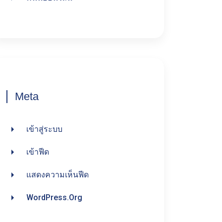
Meta
เข้าสู่ระบบ
เข้าฟีด
แสดงความเห็นฟีด
WordPress.org