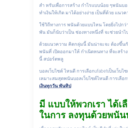
สำ หรับเพื่อการสร้าง กำไรแบบน้อย ๆพนันบอล
ทำเงินให้เกิด มาได้อย่างง่าย เป็นที่ด้วย แนวค
ใช้วิถีทางการ พนันด้วยแบบไหน โดยยิ่งไปกว่า 
พัน มันก็นับว่าเป็น ช่องทางหนึ่งที่ จะช่วยนำ
ด้วยแนวความ คิดกลุ่มนี้ มันน่าจะจะ ต้องขึ้น
พนันที่ เปิดออกมาให้ กำเนิดหนทาง ที่จะสร้
นี้ สปอร์ตพลู
บอลเว็บไซต์ ไหนดี การเลือกufabetเป็นเว็บไซต์
เหมาะสมสุดพนันบอลเว็บไซต์ไหนดี การเลือกพน
เงินทุกวัน พันทิป
มี แบบให้พวกเรา ได้เ
ในการ ลงทุนด้วยพนันบ