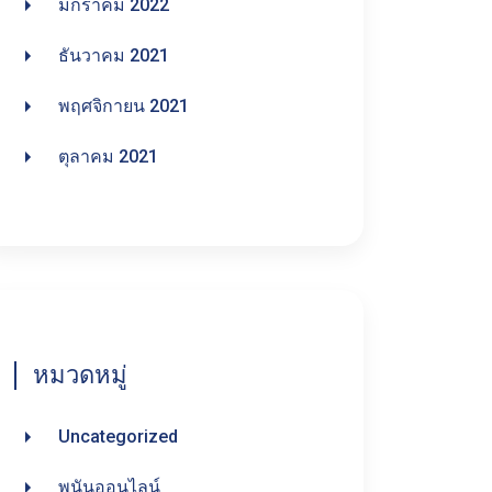
มกราคม 2022
ธันวาคม 2021
พฤศจิกายน 2021
ตุลาคม 2021
หมวดหมู่
Uncategorized
พนันออนไลน์