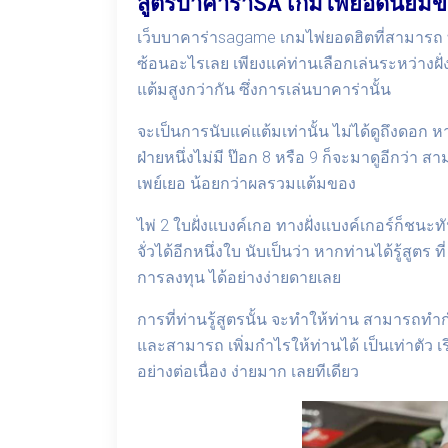
สูตรบาคาร่าSA เกมไพ่ยอดนิยมข
เว็บบาคาร่าsagame เกมไพ่ยอดฮิตที่สามารถ ทำเง
ซ้อนอะไรเลย เพียงแค่ท่านเลือกเล่นระหว่างฝั่ง
แต้มสูงกว่ากัน ซึ่งการเล่นบาคาร่านั้น
จะเป็นการนับแค่แต้มเท่านั้น ไม่ได้ดูถึงดอก ห
ฝ่ายหนึ่งไม่มี ป๊อก 8 หรือ 9 ก็จะมาดูอีกว่า ส
เพย์เยอ น้อยกว่าผลรวมแต้มของ
ไพ่ 2 ใบฝั่งแบงค์เกอ ทางฝั่งแบงค์เกอร์ก็ชนะท
จั่วได้อีกหนึ่งใบ นับเป็นว่า หากท่านได้รู้สู
การลงทุน ได้อย่างง่ายดายเลย
การที่ท่านรู้สูตรนั้น จะทำให้ท่าน สามารถท
และสามารถ เพิ่มกำไรให้ท่านได้ เป็นเท่าตัว เรี
อย่างต่อเนื่อง ง่ายมาก เลยทีเดียว