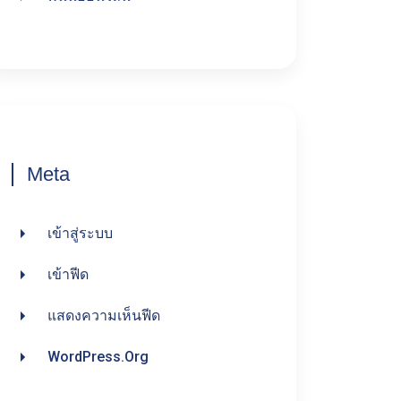
Meta
เข้าสู่ระบบ
เข้าฟีด
แสดงความเห็นฟีด
WordPress.org