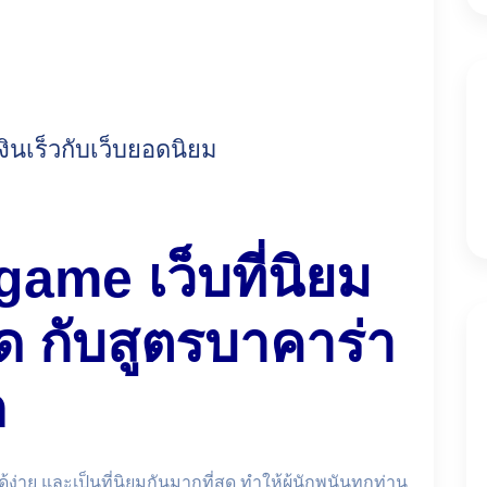
งินเร็วกับเว็บยอดนิยม
ame เว็บที่นิยม
ด กับ
สูตรบาคาร่า
ก
้ง่าย และเป็นที่นิยมกันมากที่สุด ทำให้ผู้นักพนันทุกท่าน