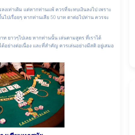
งเท่าเดิม แต่หากท่านแพ้ ควรที่จะทบเงินลงไป เพราะ
ขึ้นไปเรื่อยๆ หากท่านเสีย 50 บาท ตาต่อไปท่าน ควรจะ
ท ยาวๆไปเลย หากท่านนั้น เล่นตามสูตร ที่เราได้
อย่างต่อเนื่อง และที่สำคัญ ควรเล่นอย่างมีสติ อยู่เสมอ