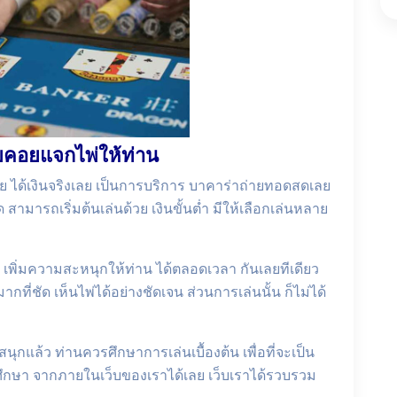
ยคอยแจกไพ่ให้ท่าน
ย ได้เงินจริงเลย เป็นการบริการ บาคาร่าถ่ายทอดสดเลย
สามารถเริ่มต้นเล่นด้วย เงินขั้นต่ำ มีให้เลือกเล่นหลาย
 เพิ่มความสะหนุกให้ท่าน ได้ตลอดเวลา กันเลยทีเดียว
ที่ชัด เห็นไพ่ได้อย่างชัดเจน ส่วนการเล่นนั้น ก็ไม่ได้
สนุกแล้ว ท่านควรศึกษาการเล่นเบื้องต้น เพื่อที่จะเป็น
ษา จากภายในเว็บของเราได้เลย เว็บเราได้รวบรวม