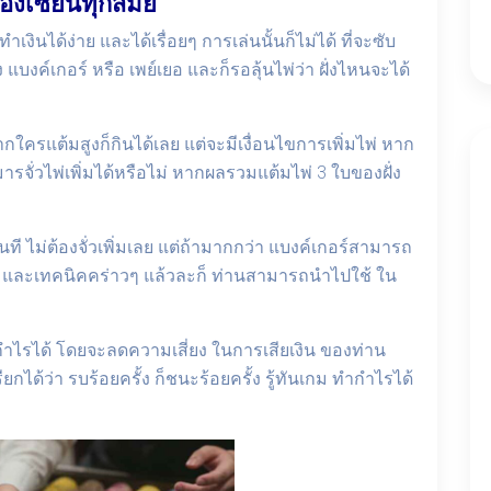
องเซียนทุกสมัย
ินได้ง่าย และได้เรื่อยๆ การเล่นนั้นก็ไม่ได้ ที่จะซับ
 แบงค์เกอร์ หรือ เพย์เยอ และก็รอลุ้นไพ่ว่า ฝั่งไหนจะได้
ากใครแต้มสูงก็กินได้เลย แต่จะมีเงื่อนไขการเพิ่มไพ่ หาก
ามารจั่วไพ่เพิ่มได้หรือไม่ หากผลรวมแต้มไพ่ 3 ใบของฝั่ง
ันที ไม่ต้องจั่วเพิ่มเลย แต่ถ้ามากกว่า แบงค์เกอร์สามารถ
ตร ที่ และเทคนิคคร่าวๆ แล้วละก็ ท่านสามารถนำไปใช้ ใน
ำกำไรได้ โดยจะลดความเสี่ยง ในการเสียเงิน ของท่าน
ยกได้ว่า รบร้อยครั้ง ก็ชนะร้อยครั้ง รู้ทันเกม ทำกำไรได้