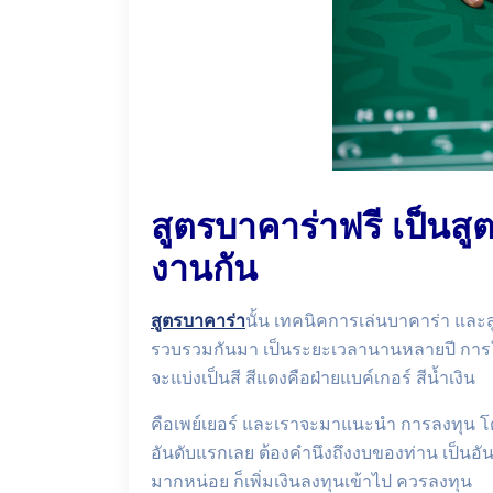
สูตรบาคาร่าฟรี เป็นสูต
งานกัน
สูตรบาคาร่า
นั้น เทคนิคการเล่นบาคาร่า และสู
รวบรวมกันมา เป็นระยะเวลานานหลายปี การ
จะแบ่งเป็นสี สีแดงคือฝ่ายแบค์เกอร์ สีน้ำเงิน
คือเพย์เยอร์ และเราจะมาแนะนำ การลงทุน โดยท
อันดับแรกเลย ต้องคำนึงถึงงบของท่าน เป็นอั
มากหน่อย ก็เพิ่มเงินลงทุนเข้าไป ควรลงทุน