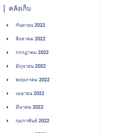
คลังเก็บ
กันยายน 2022
สิงหาคม 2022
กรกฎาคม 2022
มิถุนายน 2022
พฤษภาคม 2022
เมษายน 2022
มีนาคม 2022
กุมภาพันธ์ 2022