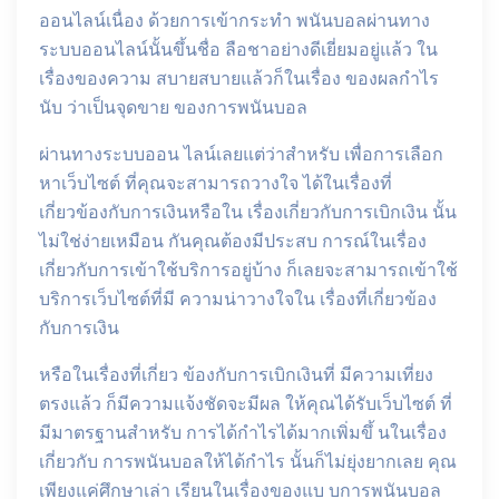
ออนไลน์เนื่อง ด้วยการเข้ากระทำ พนันบอลผ่านทาง
ระบบออนไลน์นั้นขึ้นชื่อ ลือชาอย่างดีเยี่ยมอยู่แล้ว ใน
เรื่องของความ สบายสบายแล้วก็ในเรื่อง ของผลกำไร
นับ ว่าเป็นจุดขาย ของการพนันบอล
ผ่านทางระบบออน ไลน์เลยแต่ว่าสำหรับ เพื่อการเลือก
หาเว็บไซต์ ที่คุณจะสามารถวางใจ ได้ในเรื่องที่
เกี่ยวข้องกับการเงินหรือใน เรื่องเกี่ยวกับการเบิกเงิน นั้น
ไม่ใช่ง่ายเหมือน กันคุณต้องมีประสบ การณ์ในเรื่อง
เกี่ยวกับการเข้าใช้บริการอยู่บ้าง ก็เลยจะสามารถเข้าใช้
บริการเว็บไซต์ที่มี ความน่าวางใจใน เรื่องที่เกี่ยวข้อง
กับการเงิน
หรือในเรื่องที่เกี่ยว ข้องกับการเบิกเงินที่ มีความเที่ยง
ตรงแล้ว ก็มีความแจ้งชัดจะมีผล ให้คุณได้รับเว็บไซต์ ที่
มีมาตรฐานสำหรับ การได้กำไรได้มากเพิ่มขึ้ นในเรื่อง
เกี่ยวกับ การพนันบอลให้ได้กำไร นั้นก็ไม่ยุ่งยากเลย คุณ
เพียงแค่ศึกษาเล่า เรียนในเรื่องของแบ บการพนันบอล