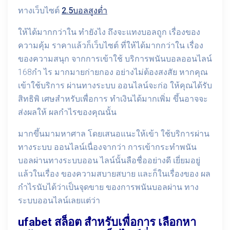
ทางเว็บไซต์
2.5บอลสูงต่ำ
ให้ได้มากกว่าใน ทำยังไง ถึงจะแทงบอลถูก เรื่องของ
ความคุ้ม ราคาแล้วก็เว็บไซต์ ที่ให้ได้มากกว่าใน เรื่อง
ของความสนุก จากการเข้าใช้ บริการพนันบอลออนไลน์
168กํา ไร มากมายก่ายกอง อย่างไม่ต้องสงสัย หากคุณ
เข้าใช้บริการ ผ่านทางระบบ ออนไลน์จะก่อ ให้คุณได้รับ
สิทธิพิ เศษสำหรับเพื่อการ ทำเงินได้มากเพิ่ม ขึ้นอาจจะ
ส่งผลให้ ผลกำไรของคุณนั้น
มากขึ้นมามหาศาล โดยเสนอแนะให้เข้า ใช้บริการผ่าน
ทางระบบ ออนไลน์เนื่องจากว่า การเข้ากระทำพนัน
บอลผ่านทางระบบออน ไลน์นั้นลือชื่ออย่างดี เยี่ยมอยู่
แล้วในเรื่อง ของความสบายสบาย และก็ในเรื่องของ ผล
กำไรนับได้ว่าเป็นจุดขาย ของการพนันบอลผ่าน ทาง
ระบบออนไลน์เลยแต่ว่า
ufabet สล็อต สำหรับเพื่อการ เลือกหา