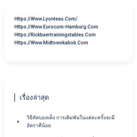
มี
อัตรา
Https://www.lyonteas.com/
ที่
Https://www.eurocom-Hamburg.com
น้อย
Https://rickbaertrainingstables.com
Https://www.midtownkabob.com
เรื่องล่าสุด
วิธีคัดบอลเต็ง การเดิมพันในแต่ละครั้งจะมี
อัตราที่น้อย