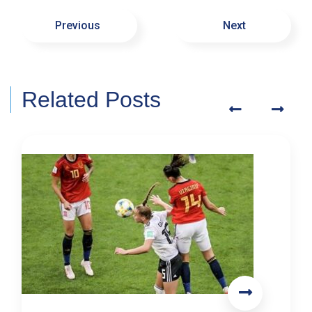
เมนู
Previous
Next
นำทาง
เรื่อง
Related Posts