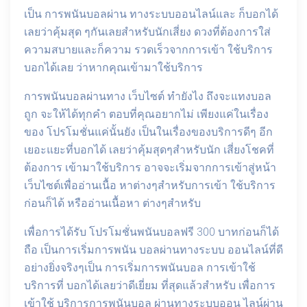
เป็น การพนันบอลผ่าน ทางระบบออนไลน์และ ก็บอกได้
เลยว่าคุ้มสุด ๆกันเลยสำหรับนักเสี่ยง ดวงที่ต้องการใส่
ความสบายและก็ความ รวดเร็วจากการเข้า ใช้บริการ
บอกได้เลย ว่าหากคุณเข้ามาใช้บริการ
การพนันบอลผ่านทาง เว็บไซต์ ทำยังไง ถึงจะแทงบอล
ถูก จะให้ได้ทุกคำ ตอบที่คุณอยากไม่ เพียงแค่ในเรื่อง
ของ โปรโมชั่นแค่นั้นยัง เป็นในเรื่องของบริการดีๆ อีก
เยอะแยะที่บอกได้ เลยว่าคุ้มสุดๆสำหรับนัก เสี่ยงโชคที่
ต้องการ เข้ามาใช้บริการ อาจจะเริ่มจากการเข้าสู่หน้า
เว็บไซต์เพื่ออ่านเนื้อ หาต่างๆสำหรับการเข้า ใช้บริการ
ก่อนก็ได้ หรืออ่านเนื้อหา ต่างๆสำหรับ
เพื่อการได้รับ โปรโมชั่นพนันบอลฟรี 300 บาทก่อนก็ได้
ถือ เป็นการเริ่มการพนัน บอลผ่านทางระบบ ออนไลน์ที่ดี
อย่างยิ่งจริงๆเป็น การเริ่มการพนันบอล การเข้าใช้
บริการที่ บอกได้เลยว่าดีเยี่ยม ที่สุดแล้วสำหรับ เพื่อการ
เข้าใช้ บริการการพนันบอล ผ่านทางระบบออน ไลน์ผ่าน