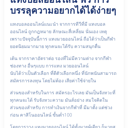
บรรลุความอยากได้ได้ง่ายๆ
แทงบอลออนไลน์แนะนำ จากการทีวีที่มี แทงบอล
ออนไลน์ ถูกกฎหมาย ลักษณะสี่เหลี่ยม นั่นเอง เหตุ
เพราะปัจจุบันนี้การ แทงมวยออนไลน์ ถือได้ว่าเป็นกีฬา
ยอดนิยมมากมาย ทุกคนจะได้รับ ความสนุกตื่น
เต้น จากราคาอัตราต่อ รองที่ไม่มีความต่าง จากกีฬา
ช่องทาง อื่นๆแบบ การแทง มวยออนไลน์
นับได้ว่าเป็นตัวเลือก ที่ดีตัวเลือกหนึ่ง ที่นักพนันสามารถ
สมัครการลงทุน โดยไม่ต้อง เสียค่าใช้จ่ายใน
ส่วนของสำหรับในการ สมัครอะไรเลย มันเป็นจังหวะที่
ทุกคนจะได้ รับจังหวะความ มันส์อย่าง สมใจคิดใน
ส่วนของสำหรับ การทำเงินจากกีฬาที่ มีมาตั้ง แต่ช่วง
ก่อน คาสิโนออนไลน์ ขั้นต่ำ100
โดยการวาง แทงมวยออนไลน์ ได้ทั้งมวยผู้เดียว ก็มวยส