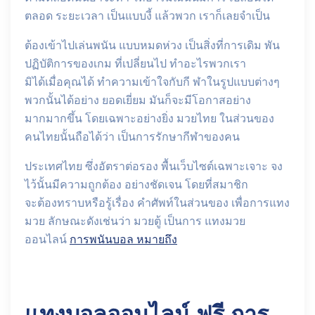
ตลอด ระยะเวลา เป็นแบบงี้ แล้วพวก เราก็เลยจำเป็น
ต้องเข้าไปเล่นพนัน แบบหมดห่วง เป็นสิ่งที่การเดิม พัน
ปฏิบัติการของเกม ที่เปลี่ยนไป ทำอะไรพวกเรา
มิได้เมื่อคุณได้ ทำความเข้าใจกับกี ฬาในรูปแบบต่างๆ
พวกนั้นได้อย่าง ยอดเยี่ยม มันก็จะมีโอกาสอย่าง
มากมากขึ้น โดยเฉพาะอย่างยิ่ง มวยไทย ในส่วนของ
คนไทยนั้นถือได้ว่า เป็นการรักษากีฬาของคน
ประเทศไทย ซึ่งอัตราต่อรอง พื้นเว็บไซต์เฉพาะเจาะ จง
ไว้นั้นมีความถูกต้อง อย่างชัดเจน โดยที่สมาชิก
จะต้องทราบหรือรู้เรื่อง คำศัพท์ในส่วนของ เพื่อการแทง
มวย ลักษณะดังเช่นว่า มวยตู้ เป็นการ แทงมวย
ออนไลน์
การพนันบอล หมายถึง
แทงบอลออนไลน์ ฟรี การ