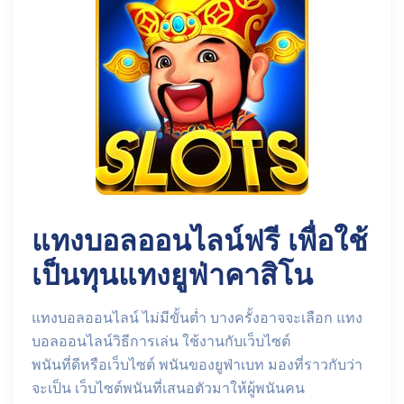
แทงบอลออนไลน์ฟรี เพื่อใช้
เป็นทุนแทงยูฟ่าคาสิโน
แทงบอลออนไลน์ ไม่มีขั้นต่ำ บางครั้งอาจจะเลือก แทง
บอลออนไลน์วิธีการเล่น ใช้งานกับเว็บไซต์
พนันที่ดีหรือเว็บไซต์ พนันของยูฟ่าเบท มองที่ราวกับว่า
จะเป็น เว็บไซต์พนันที่เสนอตัวมาให้ผู้พนันคน