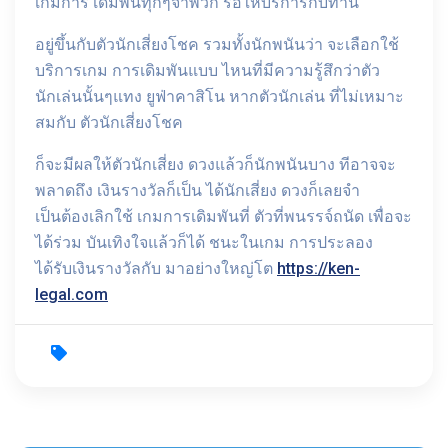
เกมการ เดิมพันทุกๆจำพวก รอให้บริการกับท่าน
อยู่ขึ้นกับตัวนักเสี่ยงโชค รวมทั้งนักพนันว่า จะเลือกใช้
บริการเกม การเดิมพันแบบ ไหนที่มีความรู้สึกว่าตัว
นักเล่นนั้นๆแทง ยูฟ่าคาสิโน หากตัวนักเล่น ที่ไม่เหมาะ
สมกับ ตัวนักเสี่ยงโชค
ก็จะมีผลให้ตัวนักเสี่ยง ดวงแล้วก็นักพนันบาง ทีอาจจะ
พลาดถึง เงินรางวัลก็เป็น ได้นักเสี่ยง ดวงก็เลยจำ
เป็นต้องเลิกใช้ เกมการเดิมพันที่ ตัวที่พนรรจ์ถนัด เพื่อจะ
ได้ร่วม บันเทิงใจแล้วก็ได้ ชนะในเกม การประลอง
ได้รับเงินรางวัลกับ มาอย่างใหญ่โต
https://ken-
legal.com