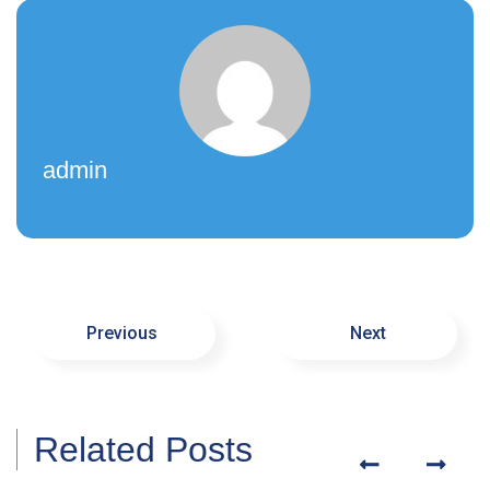
admin
เมนู
Previous
Next
นำทาง
เรื่อง
Related Posts