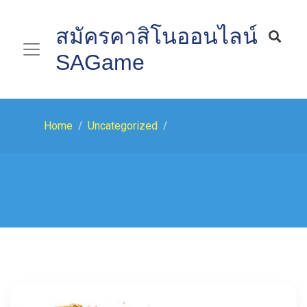
Skip
to
สมัครคาสิโนออนไลน์
content
SAGame
Home
Uncategorized