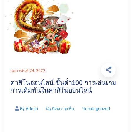
กุมภาพันธ์ 24, 2022
คาสิโนออนไลน์ ขั้นต่ำ100 การเล่นเกม
การเดิมพันในคาสิโนออนไลน์
บน
By Admin
ปิดความเห็น
Uncategorized
คา
สิ
โน