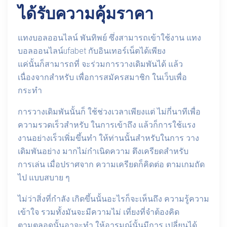
ได้รับความคุ้มราคา
แทงบอลออนไลน์ พันทิพย์ ซึ่งสามารถเข้าใช้งาน แทง
บอลออนไลน์ufabet กับอินเทอร์เน็ตได้เพียง
แค่นั้นก็สามารถที่ จะร่วมการวางเดิมพันได้ แล้ว
เนื่องจากสำหรับ เพื่อการสมัครสมาชิก ในเว็บเพื่อ
กระทำ
การวางเดิมพันนั้นก็ ใช้ช่วงเวลาเพียงแต่ ไม่กี่นาทีเพื่อ
ความรวดเร็วสำหรับ ในการเข้าถึง แล้วก็การใช้แรง
งานอย่างเร็วเพิ่มขึ้นทำ ให้ท่านนั้นสำหรับในการ วาง
เดิมพันอย่าง มากไม่กำเนิดความ ตึงเครียดสำหรับ
การเล่น เมื่อปราศจาก ความเครียดก็คิดต่อ ตามเกมถัด
ไป แบบสบาย ๆ
ไม่ว่าสิ่งที่กำลัง เกิดขึ้นนั้นอะไรก็จะเห็นถึง ความรู้ความ
เข้าใจ รวมทั้งมันจะมีความไม่ เที่ยงที่จำต้องคิด
ตามตลอดนั้นอาจะทำ ให้อารมณ์นั้นมีการ เปลี่ยนได้