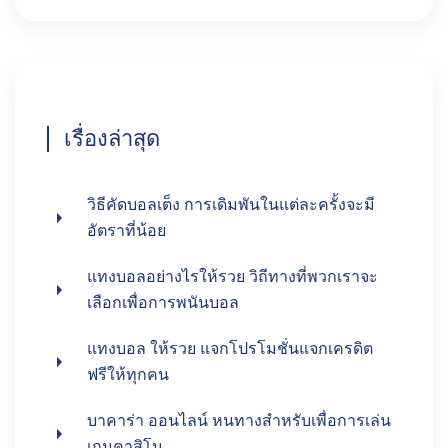
เรื่องล่าสุด
วิธีคัดบอลเต็ง การเดิมพันในแต่ละครั้งจะมี
อัตราที่น้อย
แทงบอลอย่างไรให้รวย วิถีทางที่พวกเราจะ
เลือกเพื่อการพนันบอล
แทงบอล ให้รวย แจกโปรโมชั่นแจกเครดิต
ฟรีให้ทุกคน
บาคาร่า ออนไลน์ หนทางสำหรับเพื่อการเล่น
เกมคาสิโน