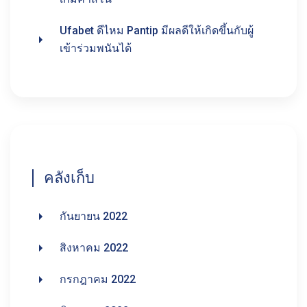
Ufabet ดีไหม Pantip มีผลดีให้เกิดขึ้นกับผู้
เข้าร่วมพนันได้
คลังเก็บ
กันยายน 2022
สิงหาคม 2022
กรกฎาคม 2022