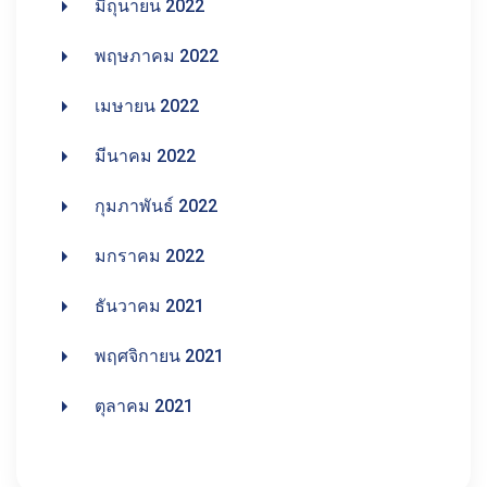
มิถุนายน 2022
พฤษภาคม 2022
เมษายน 2022
มีนาคม 2022
กุมภาพันธ์ 2022
มกราคม 2022
ธันวาคม 2021
พฤศจิกายน 2021
ตุลาคม 2021