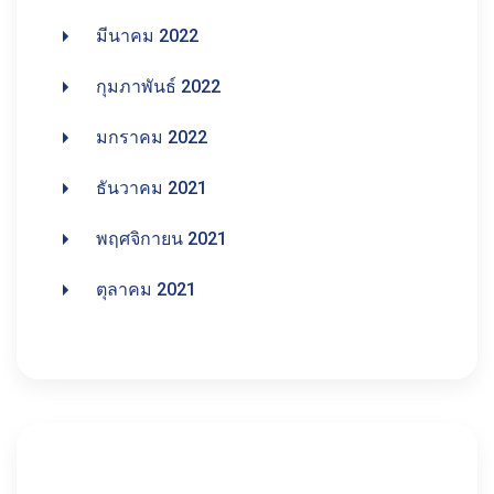
มีนาคม 2022
กุมภาพันธ์ 2022
มกราคม 2022
ธันวาคม 2021
พฤศจิกายน 2021
ตุลาคม 2021