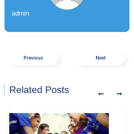
admin
เมนู
Previous
Next
นำทาง
เรื่อง
Related Posts