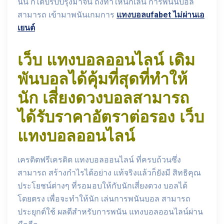
นั้น ก็ได้ปรับปรุงมาจน ถึงทำให้นักเล่น การพนันบอล
สามารถ เข้ามาพนันเกมการ
แทงบอลufabet ไม่ผ่านเอ
เยนต์
เว็บ แทงบอลออนไลน์ เดิม
พันบอลได้คุ้มที่สุดที่ทำให้
นัก เสี่ยงดวงบอลสามารถ
ได้รับราคาอัตราต่อรอง เว็บ
แทงบอลออนไลน์
เครดิตฟรีเครดิต แทงบอลออนไลน์ ที่ครบถ้วนซึ่ง
สามารถ สร้างกำไรได้อย่าง แท้จริงแล้วก็ยังมี สิทธิคุณ
ประโยชน์ต่างๆ ที่รอมอบให้กับนักเสี่ยงดวง บอลได้
โดยตรง เพื่อจะทำให้นัก เล่นการพนันบอล สามารถ
ประยุกต์ใช้ ผลดีสำหรับการพนัน แทงบอลออนไลน์ผ่าน