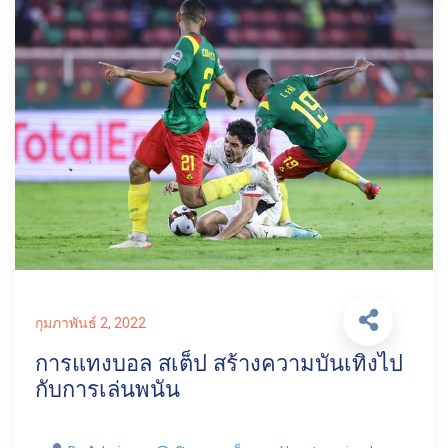
กุมภาพันธ์ 2, 2022
การแทงบอล สเต็ป สร้างความบันเทิงไป
กับการเล่นพนัน