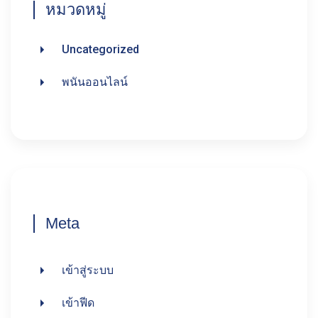
หมวดหมู่
Uncategorized
พนันออนไลน์
Meta
เข้าสู่ระบบ
เข้าฟีด