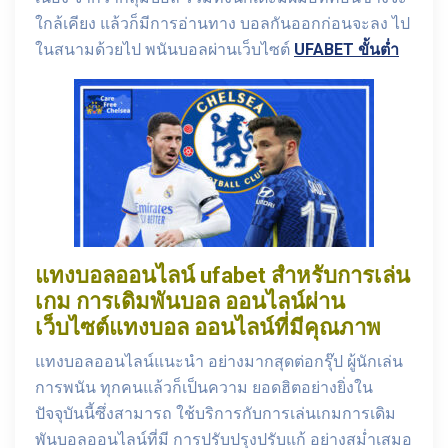
ใกล้เคียง แล้วก็มีการอ่านทาง บอลกันออกก่อนจะลง ไป
ในสนามด้วยไป พนันบอลผ่านเว็บไซต์
UFABET ขั้นต่ำ
แทงบอลออนไลน์ ufabet สำหรับการเล่น
เกม การเดิมพันบอล ออนไลน์ผ่าน
เว็บไซต์แทงบอล ออนไลน์ที่มีคุณภาพ
แทงบอลออนไลน์แนะนำ อย่างมากสุดต่อกรุ๊ป ผู้นักเล่น
การพนัน ทุกคนแล้วก็เป็นความ ยอดฮิตอย่างยิ่งใน
ปัจจุบันนี้ซึ่งสามารถ ใช้บริการกับการเล่นเกมการเดิม
พันบอลออนไลน์ที่มี การปรับปรุงปรับแก้ อย่างสม่ำเสมอ