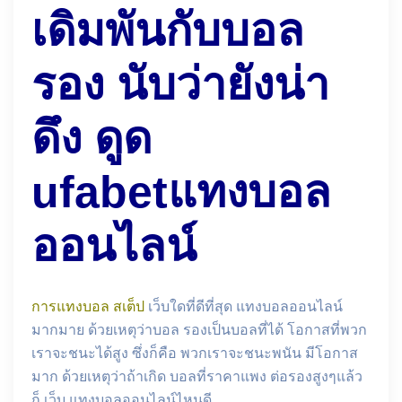
เดิมพันกับบอล
รอง นับว่ายังน่า
ดึง ดูด
ufabetแทงบอล
ออนไลน์
การแทงบอล สเต็ป
เว็บใดที่ดีที่สุด แทงบอลออนไลน์
มากมาย ด้วยเหตุว่าบอล รองเป็นบอลที่ได้ โอกาสที่พวก
เราจะชนะได้สูง ซึ่งก็คือ พวกเราจะชนะพนัน มีโอกาส
มาก ด้วยเหตุว่าถ้าเกิด บอลที่ราคาแพง ต่อรองสูงๆแล้ว
ก็ เว็บ แทงบอลออนไลน์ไหนดี