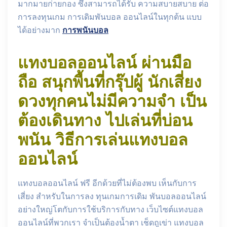
มากมายก่ายกอง ซึ่งสามารถได้รับ ความสบายสบาย ต่อ
การลงทุนเกม การเดิมพันบอล ออนไลน์ในทุกต้น แบบ
ได้อย่างมาก
การพนันบอล
แทงบอลออนไลน์ ผ่านมือ
ถือ สนุกพื้นที่กรุ๊ปผู้ นักเสี่ยง
ดวงทุกคนไม่มีความจำ เป็น
ต้องเดินทาง ไปเล่นที่บ่อน
พนัน วิธีการเล่นแทงบอล
ออนไลน์
แทงบอลออนไลน์ ฟรี อีกด้วยที่ไม่ต้องพบ เห็นกับการ
เสี่ยง สำหรับในการลง ทุนเกมการเดิม พันบอลออนไลน์
อย่างใหญ่โตกับการใช้บริการกับทาง เว็บไซต์แทงบอล
ออนไลน์ที่พวกเรา จำเป็นต้องน้ำตา เช็ดถูเข่า แทงบอล