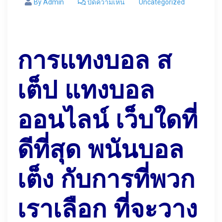
บน
By Admin
ปิดความเห็น
Uncategorized
การ
แทง
บอล
การแทงบอล ส
ส
เต็ป
สร้าง
เต็ป แทงบอล
ความ
บันเทิง
ออนไลน์ เว็บใดที่
ไป
กับ
ดีที่สุด พนันบอล
การ
เล่น
พนัน
เต็ง กับการที่พวก
เราเลือก ที่จะวาง